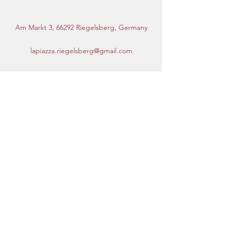
Am Markt 3, 66292 Riegelsberg, Germany
lapiazza.riegelsberg@gmail.com
+49 (0) 6806 3839
La Piazza
Abo-Formular